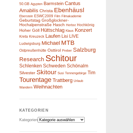
Cantus
Barmstein
50.GB
Agypten
Ebenhäusl
Amabilis
Christa
ESWC2009
Eberstein
Film
Filmakademie
Geburtstag
Großglockner-
Hochalpenstraße
Hasch
Hochkönig
Herbst
Hüttschlag
Konzert
Hoher Göll
Klaus
Laufen
Lisi
LIVE
Kreta
Kreuzeck
MTB
Michael
Ludwigsburg
Salzburg
Osttirol
Ostpreußenhütte
Preber
Schitour
Research
Schlenken
Schweden
Schönalm
Skitour
Tim
Silvester
Susi
Tennengebirge
Tourentage
Trattberg
Urlaub
Weihnachten
Wandern
KATEGORIEN
Kategorien