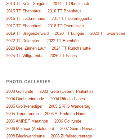
2013 TT Kolm Saigurn
2014 TT Obertilliach
2015 TT Ebenhäusl
2016 TT Ebenhäusl
2016 TT Lucknerhaus
2017 TT Defereggental
2017 TT Ebenhäusl
2018 TT Obertilliach
2019 TT Bregenzerwald
2020 TT Lungau
2020 TT Swanetien
2022 TT Dolomiten
2022 TT Ebenhäusl
2023 Drei Zinnen Lauf
2024 TT Rudolfshütte
2025 TT Villgratental
2026 TT Fanes
PHOTO GALLERIES
2003 Göllrunde
2003 Kreta (Ostern, Psiloritis)
2004 Dachsteinrunde
2004 Rifugio Fanes
2005 Großvenediger
2005 SRFG Wandertag
2005 Traumtouren
2006 A. Proksch Haus
2006 AMREF Marathon
2006 Göllrunde
2006 Mojácar (Andalusien)
2007 Sierra Nevada
2008 Bleckwandhütte
2008 Zufallstourentage