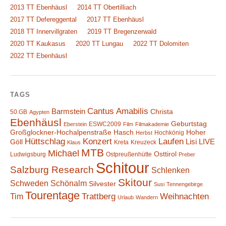
2013 TT Ebenhäusl
2014 TT Obertilliach
2017 TT Defereggental
2017 TT Ebenhäusl
2018 TT Innervillgraten
2019 TT Bregenzerwald
2020 TT Kaukasus
2020 TT Lungau
2022 TT Dolomiten
2022 TT Ebenhäusl
TAGS
Cantus Amabilis
Barmstein
Christa
50.GB
Agypten
Ebenhäusl
Geburtstag
ESWC2009
Eberstein
Film
Filmakademie
Großglockner-Hochalpenstraße
Hasch
Hoher
Hochkönig
Herbst
Hüttschlag
Konzert
Laufen
Lisi
LIVE
Göll
Kreta
Kreuzeck
Klaus
MTB
Michael
Osttirol
Ludwigsburg
Ostpreußenhütte
Preber
Schitour
Salzburg Research
Schlenken
Skitour
Schweden
Schönalm
Silvester
Susi
Tennengebirge
Tourentage
Weihnachten
Trattberg
Tim
Urlaub
Wandern