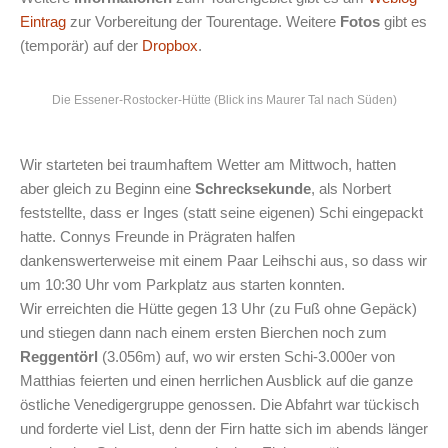
Eintrag
zur Vorbereitung der Tourentage. Weitere
Fotos
gibt es
(temporär) auf der
Dropbox
.
Die Essener-Rostocker-Hütte (Blick ins Maurer Tal nach Süden)
Wir starteten bei traumhaftem Wetter am Mittwoch, hatten
aber gleich zu Beginn eine
Schrecksekunde
, als Norbert
feststellte, dass er Inges (statt seine eigenen) Schi eingepackt
hatte. Connys Freunde in Prägraten halfen
dankenswerterweise mit einem Paar Leihschi aus, so dass wir
um 10:30 Uhr vom Parkplatz aus starten konnten.
Wir erreichten die Hütte gegen 13 Uhr (zu Fuß ohne Gepäck)
und stiegen dann nach einem ersten Bierchen noch zum
Reggentörl
(3.056m) auf, wo wir ersten Schi-3.000er von
Matthias feierten und einen herrlichen Ausblick auf die ganze
östliche Venedigergruppe genossen. Die Abfahrt war tückisch
und forderte viel List, denn der Firn hatte sich im abends länger