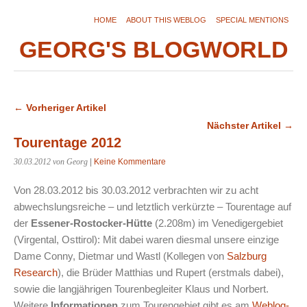
HOME
ABOUT THIS WEBLOG
SPECIAL MENTIONS
GEORG'S BLOGWORLD
← Vorheriger Artikel
Nächster Artikel →
Tourentage 2012
30.03.2012
von Georg
|
Keine Kommentare
Von 28.03.2012 bis 30.03.2012 verbrachten wir zu acht
abwechslungsreiche – und letztlich verkürzte – Tourentage auf
der
Essener-Rostocker-Hütte
(2.208m) im Venedigergebiet
(Virgental, Osttirol): Mit dabei waren diesmal unsere einzige
Dame Conny, Dietmar und Wastl (Kollegen von
Salzburg
Research
), die Brüder Matthias und Rupert (erstmals dabei),
sowie die langjährigen Tourenbegleiter Klaus und Norbert.
Weitere
Informationen
zum Tourengebiet gibt es am
Weblog-