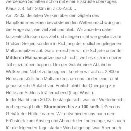
werdenden Schatten schon mit einer Eiskruste überzogen.
Klaus z.B. fuhr 300m im Zick-Zack …
Am 29.03. deuteten Wolken über den Gipfeln des
Hauptkammes einen bevorstehenden Wetterumschwung an:
die Frage war, wie viel Zeit uns blieb: Wir änderten daher
kurzentschlossen das Ziel und stiegen nicht wie geplant zum
Großen Geiger, sondern in Richtung der südlicher gelegenen
Malhamspitzen auf. Ganz erreichten wir die Scharte unter der
Mittleren Malhamspitze
jedoch nicht, weil es sich im oberen
Teil einzutrüben begann. Um der Gefahr einer Abfahrt in
Wolken und Nebel zu begegnen, kehrten wir auf ca. 2.900m
Höhe am südlichen Malhamkees um und fanden eine recht
genussreiche Abfahrt vor. Freilich bleibt der Quergang zur
Hütte am Schluss kräfteraubend (fragt Wastl!).
In der Nacht zum 30.03. bestätigte sich, was der Wetterbericht
vorhergesagt hatte:
Sturmböen bis zu 100 km/h
ließen das
Gebälk der Hütte knarren. Wir entschieden uns nach dem
Frühstück zum Abstieg und Abbruch der Tourentage, weil auch
für die folgenden Tage starker Wind angesagt war. Aber auch