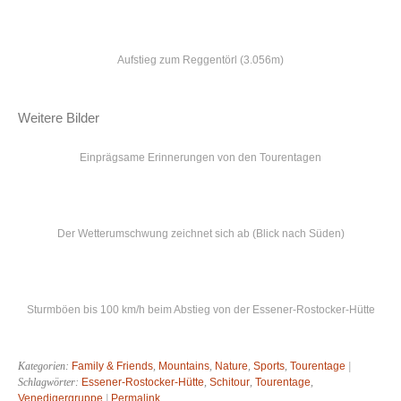
Aufstieg zum Reggentörl (3.056m)
Weitere Bilder
Einprägsame Erinnerungen von den Tourentagen
Der Wetterumschwung zeichnet sich ab (Blick nach Süden)
Sturmböen bis 100 km/h beim Abstieg von der Essener-Rostocker-Hütte
Kategorien:
Family & Friends
,
Mountains
,
Nature
,
Sports
,
Tourentage
|
Schlagwörter:
Essener-Rostocker-Hütte
,
Schitour
,
Tourentage
,
Venedigergruppe
|
Permalink