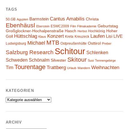
TAGS
Cantus Amabilis
Barmstein
Christa
50.GB
Agypten
Ebenhäusl
Geburtstag
ESWC2009
Eberstein
Film
Filmakademie
Großglockner-Hochalpenstraße
Hasch
Hoher
Hochkönig
Herbst
Hüttschlag
Konzert
Laufen
Lisi
LIVE
Göll
Kreta
Kreuzeck
Klaus
MTB
Michael
Osttirol
Ludwigsburg
Ostpreußenhütte
Preber
Schitour
Salzburg Research
Schlenken
Skitour
Schweden
Schönalm
Silvester
Susi
Tennengebirge
Tourentage
Weihnachten
Trattberg
Tim
Urlaub
Wandern
KATEGORIEN
Kategorien
ARCHIV