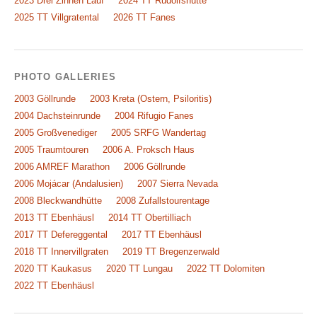
2023 Drei Zinnen Lauf
2024 TT Rudolfshütte
2025 TT Villgratental
2026 TT Fanes
PHOTO GALLERIES
2003 Göllrunde
2003 Kreta (Ostern, Psiloritis)
2004 Dachsteinrunde
2004 Rifugio Fanes
2005 Großvenediger
2005 SRFG Wandertag
2005 Traumtouren
2006 A. Proksch Haus
2006 AMREF Marathon
2006 Göllrunde
2006 Mojácar (Andalusien)
2007 Sierra Nevada
2008 Bleckwandhütte
2008 Zufallstourentage
2013 TT Ebenhäusl
2014 TT Obertilliach
2017 TT Defereggental
2017 TT Ebenhäusl
2018 TT Innervillgraten
2019 TT Bregenzerwald
2020 TT Kaukasus
2020 TT Lungau
2022 TT Dolomiten
2022 TT Ebenhäusl