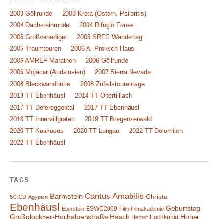
2003 Göllrunde
2003 Kreta (Ostern, Psiloritis)
2004 Dachsteinrunde
2004 Rifugio Fanes
2005 Großvenediger
2005 SRFG Wandertag
2005 Traumtouren
2006 A. Proksch Haus
2006 AMREF Marathon
2006 Göllrunde
2006 Mojácar (Andalusien)
2007 Sierra Nevada
2008 Bleckwandhütte
2008 Zufallstourentage
2013 TT Ebenhäusl
2014 TT Obertilliach
2017 TT Defereggental
2017 TT Ebenhäusl
2018 TT Innervillgraten
2019 TT Bregenzerwald
2020 TT Kaukasus
2020 TT Lungau
2022 TT Dolomiten
2022 TT Ebenhäusl
TAGS
Cantus Amabilis
Barmstein
Christa
50.GB
Agypten
Ebenhäusl
Geburtstag
ESWC2009
Eberstein
Film
Filmakademie
Großglockner-Hochalpenstraße
Hasch
Hoher
Hochkönig
Herbst