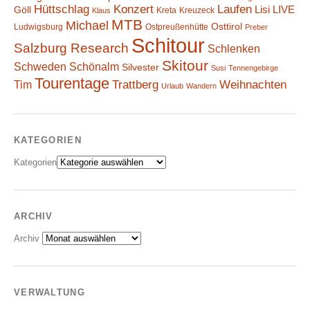
Hüttschlag
Konzert
Laufen
Lisi
LIVE
Göll
Kreta
Kreuzeck
Klaus
MTB
Michael
Osttirol
Ludwigsburg
Ostpreußenhütte
Preber
Schitour
Salzburg Research
Schlenken
Skitour
Schweden
Schönalm
Silvester
Susi
Tennengebirge
Tourentage
Weihnachten
Trattberg
Tim
Urlaub
Wandern
KATEGORIEN
Kategorien
ARCHIV
Archiv
VERWALTUNG