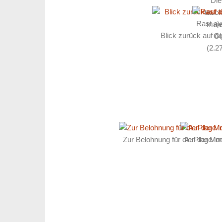
Die
tauch
Rast au
maje
Blick zurück auf d
Gi
(2.2
Zur Belohnung für die Plage i
Auf der Mod