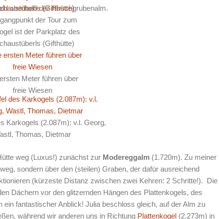
ld oberhalb der Hirschgrubenalm.
gangpunkt der Tour zum
ogel ist der Parkplatz des
chaustüberls (Gifthütte)
ersten Meter führen über
freie Wiesen
s Karkogels (2.087m): v.l. Georg,
astl, Thomas, Dietmar
Hütte weg (Luxus!) zunächst zur
Modereggalm
(1.720m). Zu meiner
tweg, sondern über den (steilen) Graben, der dafür ausreichend
ktionieren (kürzeste Distanz zwischen zwei Kehren: 2 Schritte!). Die
en Dächern vor den glitzernden Hängen des Plattenkogels, des
n fantastischer Anblick! Julia beschloss gleich, auf der Alm zu
eßen, während wir anderen uns in Richtung
Plattenkogel
(2.273m) in