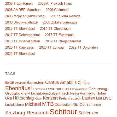
2005 Traumtouren
2006 A. Proksch Haus
2006 AMREF Marathon
2006 Göllrunde
2006 Mojácar (Andalusien)
2007 Sierra Nevada
2008 Bleckwandhütte
2008 Zufallstourentage
2013 TT Ebenhäusl
2014 TT Obertilliach
2017 TT Defereggental
2017 TT Ebenhäusl
2018 TT Innervillgraten
2019 TT Bregenzerwald
2020 TT Kaukasus
2020 TT Lungau
2022 TT Dolomiten
2022 TT Ebenhäusl
TAGS
Cantus Amabilis
Barmstein
Christa
50.GB
Agypten
Ebenhäusl
Geburtstag
ESWC2009
Eberstein
Film
Filmakademie
Großglockner-Hochalpenstraße
Hasch
Hoher
Hochkönig
Herbst
Hüttschlag
Konzert
Laufen
Lisi
LIVE
Göll
Kreta
Kreuzeck
Klaus
MTB
Michael
Osttirol
Ludwigsburg
Ostpreußenhütte
Preber
Schitour
Salzburg Research
Schlenken