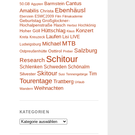
Cantus
Barmstein
50.GB
Agypten
Ebenhäusl
Amabilis
Christa
ESWC2009
Eberstein
Film
Filmakademie
Geburtstag
Großglockner-
Hochalpenstraße
Hasch
Hochkönig
Herbst
Hüttschlag
Konzert
Hoher Göll
Klaus
Laufen
Lisi
LIVE
Kreta
Kreuzeck
MTB
Michael
Ludwigsburg
Salzburg
Osttirol
Ostpreußenhütte
Preber
Schitour
Research
Schlenken
Schweden
Schönalm
Skitour
Tim
Silvester
Susi
Tennengebirge
Tourentage
Trattberg
Urlaub
Weihnachten
Wandern
KATEGORIEN
Kategorien