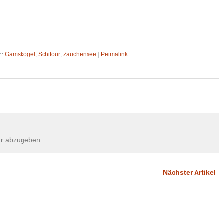
r:
Gamskogel
,
Schitour
,
Zauchensee
|
Permalink
r abzugeben.
Nächster Artikel