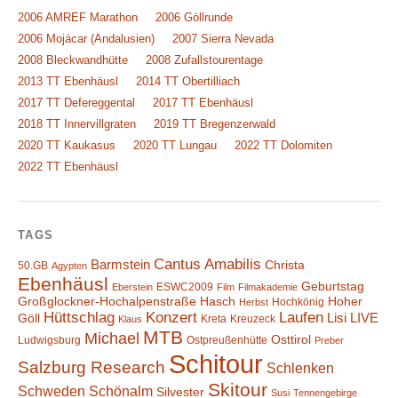
2006 AMREF Marathon
2006 Göllrunde
2006 Mojácar (Andalusien)
2007 Sierra Nevada
2008 Bleckwandhütte
2008 Zufallstourentage
2013 TT Ebenhäusl
2014 TT Obertilliach
2017 TT Defereggental
2017 TT Ebenhäusl
2018 TT Innervillgraten
2019 TT Bregenzerwald
2020 TT Kaukasus
2020 TT Lungau
2022 TT Dolomiten
2022 TT Ebenhäusl
TAGS
Cantus Amabilis
Barmstein
Christa
50.GB
Agypten
Ebenhäusl
Geburtstag
ESWC2009
Eberstein
Film
Filmakademie
Großglockner-Hochalpenstraße
Hasch
Hoher
Hochkönig
Herbst
Hüttschlag
Konzert
Laufen
Lisi
LIVE
Göll
Kreta
Kreuzeck
Klaus
MTB
Michael
Osttirol
Ludwigsburg
Ostpreußenhütte
Preber
Schitour
Salzburg Research
Schlenken
Skitour
Schweden
Schönalm
Silvester
Susi
Tennengebirge