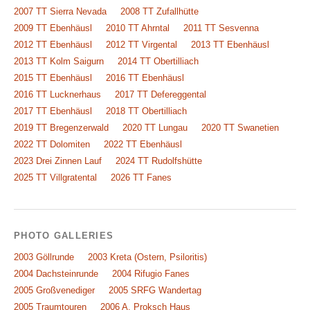
2007 TT Sierra Nevada
2008 TT Zufallhütte
2009 TT Ebenhäusl
2010 TT Ahrntal
2011 TT Sesvenna
2012 TT Ebenhäusl
2012 TT Virgental
2013 TT Ebenhäusl
2013 TT Kolm Saigurn
2014 TT Obertilliach
2015 TT Ebenhäusl
2016 TT Ebenhäusl
2016 TT Lucknerhaus
2017 TT Defereggental
2017 TT Ebenhäusl
2018 TT Obertilliach
2019 TT Bregenzerwald
2020 TT Lungau
2020 TT Swanetien
2022 TT Dolomiten
2022 TT Ebenhäusl
2023 Drei Zinnen Lauf
2024 TT Rudolfshütte
2025 TT Villgratental
2026 TT Fanes
PHOTO GALLERIES
2003 Göllrunde
2003 Kreta (Ostern, Psiloritis)
2004 Dachsteinrunde
2004 Rifugio Fanes
2005 Großvenediger
2005 SRFG Wandertag
2005 Traumtouren
2006 A. Proksch Haus