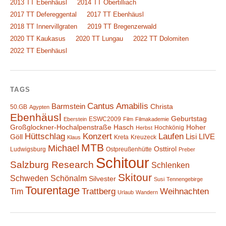
2013 TT Ebenhäusl
2014 TT Obertilliach
2017 TT Defereggental
2017 TT Ebenhäusl
2018 TT Innervillgraten
2019 TT Bregenzerwald
2020 TT Kaukasus
2020 TT Lungau
2022 TT Dolomiten
2022 TT Ebenhäusl
TAGS
Cantus Amabilis
Barmstein
Christa
50.GB
Agypten
Ebenhäusl
Geburtstag
ESWC2009
Eberstein
Film
Filmakademie
Großglockner-Hochalpenstraße
Hasch
Hoher
Hochkönig
Herbst
Hüttschlag
Konzert
Laufen
Lisi
LIVE
Göll
Kreta
Kreuzeck
Klaus
MTB
Michael
Osttirol
Ludwigsburg
Ostpreußenhütte
Preber
Schitour
Salzburg Research
Schlenken
Skitour
Schweden
Schönalm
Silvester
Susi
Tennengebirge
Tourentage
Weihnachten
Trattberg
Tim
Urlaub
Wandern