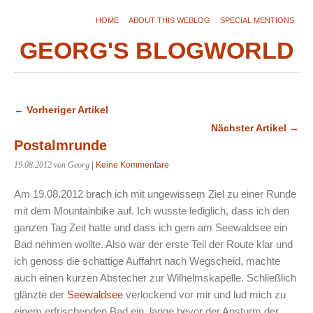
HOME
ABOUT THIS WEBLOG
SPECIAL MENTIONS
GEORG'S BLOGWORLD
← Vorheriger Artikel
Nächster Artikel →
Postalmrunde
19.08.2012
von Georg
|
Keine Kommentare
Am 19.08.2012 brach ich mit ungewissem Ziel zu einer Runde
mit dem Mountainbike auf. Ich wusste lediglich, dass ich den
ganzen Tag Zeit hatte und dass ich gern am Seewaldsee ein
Bad nehmen wollte. Also war der erste Teil der Route klar und
ich genoss die schattige Auffahrt nach Wegscheid, machte
auch einen kurzen Abstecher zur Wilhelmskapelle. Schließlich
glänzte der
Seewaldsee
verlockend vor mir und lud mich zu
einem erfrischenden Bad ein, lange bevor der Ansturm der