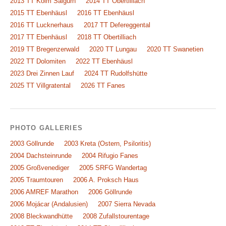
2013 TT Kolm Saigurn
2014 TT Obertilliach
2015 TT Ebenhäusl
2016 TT Ebenhäusl
2016 TT Lucknerhaus
2017 TT Defereggental
2017 TT Ebenhäusl
2018 TT Obertilliach
2019 TT Bregenzerwald
2020 TT Lungau
2020 TT Swanetien
2022 TT Dolomiten
2022 TT Ebenhäusl
2023 Drei Zinnen Lauf
2024 TT Rudolfshütte
2025 TT Villgratental
2026 TT Fanes
PHOTO GALLERIES
2003 Göllrunde
2003 Kreta (Ostern, Psiloritis)
2004 Dachsteinrunde
2004 Rifugio Fanes
2005 Großvenediger
2005 SRFG Wandertag
2005 Traumtouren
2006 A. Proksch Haus
2006 AMREF Marathon
2006 Göllrunde
2006 Mojácar (Andalusien)
2007 Sierra Nevada
2008 Bleckwandhütte
2008 Zufallstourentage