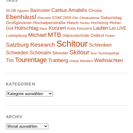
TAGS
Cantus Amabilis
Barmstein
Christa
50.GB
Agypten
Ebenhäusl
Geburtstag
ESWC2009
Eberstein
Film
Filmakademie
Großglockner-Hochalpenstraße
Hasch
Hoher
Hochkönig
Herbst
Hüttschlag
Konzert
Laufen
Lisi
LIVE
Göll
Kreta
Kreuzeck
Klaus
MTB
Michael
Osttirol
Ludwigsburg
Ostpreußenhütte
Preber
Schitour
Salzburg Research
Schlenken
Skitour
Schweden
Schönalm
Silvester
Susi
Tennengebirge
Tourentage
Weihnachten
Trattberg
Tim
Urlaub
Wandern
KATEGORIEN
Kategorien
ARCHIV
Archiv