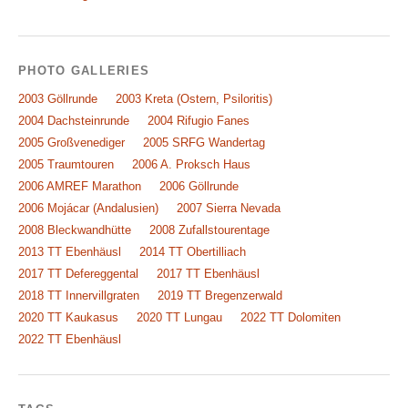
PHOTO GALLERIES
2003 Göllrunde
2003 Kreta (Ostern, Psiloritis)
2004 Dachsteinrunde
2004 Rifugio Fanes
2005 Großvenediger
2005 SRFG Wandertag
2005 Traumtouren
2006 A. Proksch Haus
2006 AMREF Marathon
2006 Göllrunde
2006 Mojácar (Andalusien)
2007 Sierra Nevada
2008 Bleckwandhütte
2008 Zufallstourentage
2013 TT Ebenhäusl
2014 TT Obertilliach
2017 TT Defereggental
2017 TT Ebenhäusl
2018 TT Innervillgraten
2019 TT Bregenzerwald
2020 TT Kaukasus
2020 TT Lungau
2022 TT Dolomiten
2022 TT Ebenhäusl