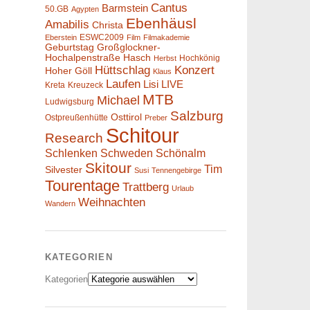
Cantus
Barmstein
50.GB
Agypten
Ebenhäusl
Amabilis
Christa
ESWC2009
Eberstein
Film
Filmakademie
Geburtstag
Großglockner-
Hochalpenstraße
Hasch
Hochkönig
Herbst
Hüttschlag
Konzert
Hoher Göll
Klaus
Laufen
Lisi
LIVE
Kreta
Kreuzeck
MTB
Michael
Ludwigsburg
Salzburg
Osttirol
Ostpreußenhütte
Preber
Schitour
Research
Schlenken
Schweden
Schönalm
Skitour
Tim
Silvester
Susi
Tennengebirge
Tourentage
Trattberg
Urlaub
Weihnachten
Wandern
KATEGORIEN
Kategorien