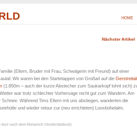
RLD
HOME
Nächster Artikel
amilie (Eltern, Bruder mit Frau, Schwägerin mit Freund) auf einer
autal: Wir waren bei den Startetappen von Großarl auf die
Gerstreita
m
(1.850m – auch der kurze Abstecher zum Saukarkopf lohnt sich) z
Wetter war trotz schlechter Vorhersage recht gut zum Wandern. Am
r Schnee. Während Tims Eltern mit uns abstiegen, wanderten die
eehütte und wieder retour zur (neu errichteten) Loosbühelalm.
 kurz nach dem Abmarsch (Vorderstadluck)