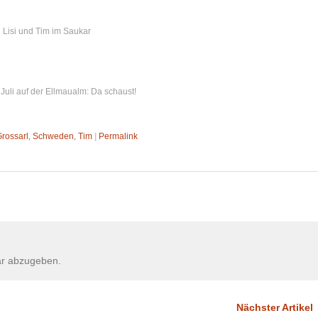
Lisi und Tim im Saukar
Juli auf der Ellmaualm: Da schaust!
rossarl
,
Schweden
,
Tim
|
Permalink
r abzugeben.
Nächster Artikel