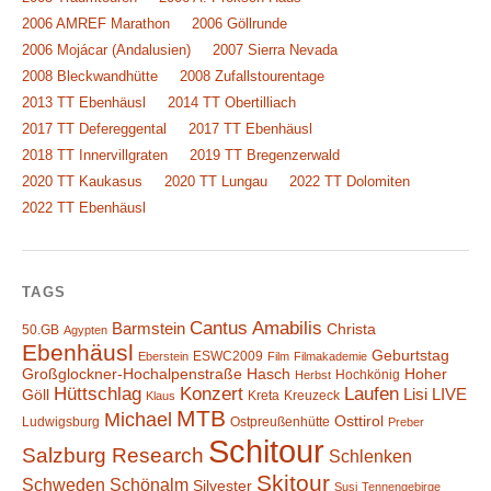
2006 AMREF Marathon
2006 Göllrunde
2006 Mojácar (Andalusien)
2007 Sierra Nevada
2008 Bleckwandhütte
2008 Zufallstourentage
2013 TT Ebenhäusl
2014 TT Obertilliach
2017 TT Defereggental
2017 TT Ebenhäusl
2018 TT Innervillgraten
2019 TT Bregenzerwald
2020 TT Kaukasus
2020 TT Lungau
2022 TT Dolomiten
2022 TT Ebenhäusl
TAGS
Cantus Amabilis
Barmstein
Christa
50.GB
Agypten
Ebenhäusl
Geburtstag
ESWC2009
Eberstein
Film
Filmakademie
Großglockner-Hochalpenstraße
Hasch
Hoher
Hochkönig
Herbst
Hüttschlag
Konzert
Laufen
Lisi
LIVE
Göll
Kreta
Kreuzeck
Klaus
MTB
Michael
Osttirol
Ludwigsburg
Ostpreußenhütte
Preber
Schitour
Salzburg Research
Schlenken
Skitour
Schweden
Schönalm
Silvester
Susi
Tennengebirge