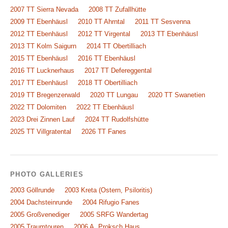
2007 TT Sierra Nevada
2008 TT Zufallhütte
2009 TT Ebenhäusl
2010 TT Ahrntal
2011 TT Sesvenna
2012 TT Ebenhäusl
2012 TT Virgental
2013 TT Ebenhäusl
2013 TT Kolm Saigurn
2014 TT Obertilliach
2015 TT Ebenhäusl
2016 TT Ebenhäusl
2016 TT Lucknerhaus
2017 TT Defereggental
2017 TT Ebenhäusl
2018 TT Obertilliach
2019 TT Bregenzerwald
2020 TT Lungau
2020 TT Swanetien
2022 TT Dolomiten
2022 TT Ebenhäusl
2023 Drei Zinnen Lauf
2024 TT Rudolfshütte
2025 TT Villgratental
2026 TT Fanes
PHOTO GALLERIES
2003 Göllrunde
2003 Kreta (Ostern, Psiloritis)
2004 Dachsteinrunde
2004 Rifugio Fanes
2005 Großvenediger
2005 SRFG Wandertag
2005 Traumtouren
2006 A. Proksch Haus