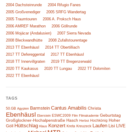
2004 Dachsteinrunde
2004 Rifugio Fanes
2005 Großvenediger
2005 SRFG Wandertag
2005 Traumtouren
2006 A. Proksch Haus
2006 AMREF Marathon
2006 Göllrunde
2006 Mojácar (Andalusien)
2007 Sierra Nevada
2008 Bleckwandhütte
2008 Zufallstourentage
2013 TT Ebenhäusl
2014 TT Obertilliach
2017 TT Defereggental
2017 TT Ebenhäusl
2018 TT Innervillgraten
2019 TT Bregenzerwald
2020 TT Kaukasus
2020 TT Lungau
2022 TT Dolomiten
2022 TT Ebenhäusl
TAGS
Cantus Amabilis
Barmstein
Christa
50.GB
Agypten
Ebenhäusl
Geburtstag
ESWC2009
Eberstein
Film
Filmakademie
Großglockner-Hochalpenstraße
Hasch
Hoher
Hochkönig
Herbst
Hüttschlag
Konzert
Laufen
Lisi
LIVE
Göll
Kreta
Kreuzeck
Klaus