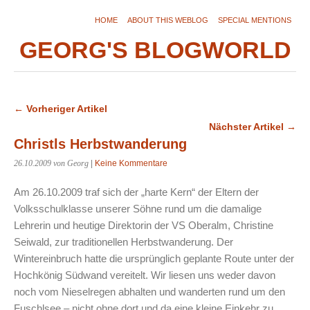
HOME
ABOUT THIS WEBLOG
SPECIAL MENTIONS
GEORG'S BLOGWORLD
← Vorheriger Artikel
Nächster Artikel →
Christls Herbstwanderung
26.10.2009
von Georg
|
Keine Kommentare
Am 26.10.2009 traf sich der „harte Kern“ der Eltern der
Volksschulklasse unserer Söhne rund um die damalige
Lehrerin und heutige Direktorin der VS Oberalm, Christine
Seiwald, zur traditionellen Herbstwanderung. Der
Wintereinbruch hatte die ursprünglich geplante Route unter der
Hochkönig Südwand vereitelt. Wir liesen uns weder davon
noch vom Nieselregen abhalten und wanderten rund um den
Fuschlsee – nicht ohne dort und da eine kleine Einkehr zu