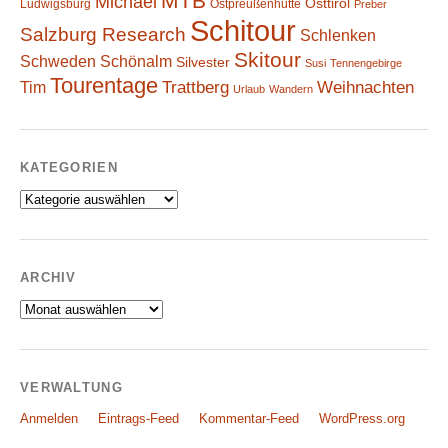
MTB
Michael
Osttirol
Ludwigsburg
Ostpreußenhütte
Preber
Schitour
Salzburg Research
Schlenken
Skitour
Schweden
Schönalm
Silvester
Susi
Tennengebirge
Tourentage
Weihnachten
Trattberg
Tim
Urlaub
Wandern
KATEGORIEN
Kategorien
ARCHIV
Archiv
VERWALTUNG
Anmelden
Eintrags-Feed
Kommentar-Feed
WordPress.org