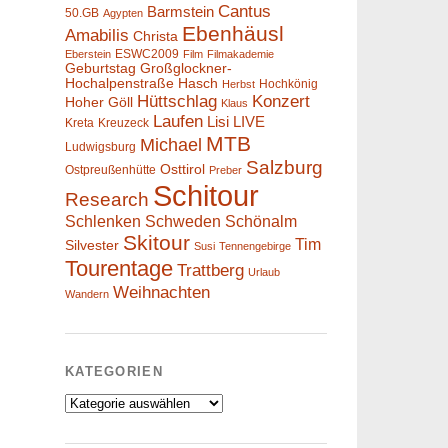
Cantus
Barmstein
50.GB
Agypten
Ebenhäusl
Amabilis
Christa
ESWC2009
Eberstein
Film
Filmakademie
Geburtstag
Großglockner-
Hochalpenstraße
Hasch
Hochkönig
Herbst
Hüttschlag
Konzert
Hoher Göll
Klaus
Laufen
Lisi
LIVE
Kreta
Kreuzeck
MTB
Michael
Ludwigsburg
Salzburg
Osttirol
Ostpreußenhütte
Preber
Schitour
Research
Schlenken
Schweden
Schönalm
Skitour
Tim
Silvester
Susi
Tennengebirge
Tourentage
Trattberg
Urlaub
Weihnachten
Wandern
KATEGORIEN
Kategorien