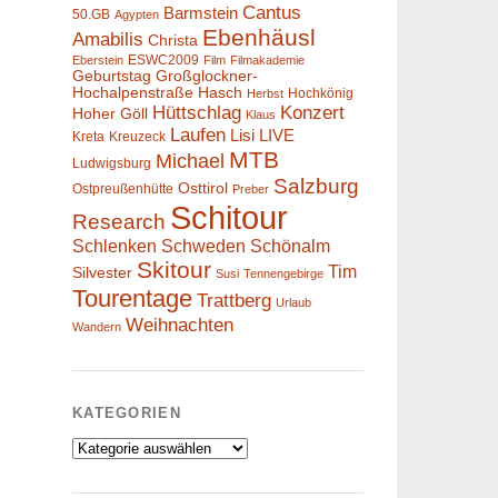
Cantus
Barmstein
50.GB
Agypten
Ebenhäusl
Amabilis
Christa
ESWC2009
Eberstein
Film
Filmakademie
Geburtstag
Großglockner-
Hochalpenstraße
Hasch
Hochkönig
Herbst
Hüttschlag
Konzert
Hoher Göll
Klaus
Laufen
Lisi
LIVE
Kreta
Kreuzeck
MTB
Michael
Ludwigsburg
Salzburg
Osttirol
Ostpreußenhütte
Preber
Schitour
Research
Schlenken
Schweden
Schönalm
Skitour
Tim
Silvester
Susi
Tennengebirge
Tourentage
Trattberg
Urlaub
Weihnachten
Wandern
KATEGORIEN
Kategorien