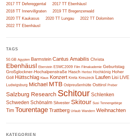
2017 TT Defereggental
2017 TT Ebenhäusl
2018 TT Innervillgraten
2019 TT Bregenzerwald
2020 TT Kaukasus
2020 TT Lungau
2022 TT Dolomiten
2022 TT Ebenhäusl
TAGS
Cantus Amabilis
Barmstein
Christa
50.GB
Agypten
Ebenhäusl
Geburtstag
ESWC2009
Eberstein
Film
Filmakademie
Großglockner-Hochalpenstraße
Hasch
Hoher
Hochkönig
Herbst
Hüttschlag
Konzert
Laufen
Lisi
LIVE
Göll
Kreta
Kreuzeck
Klaus
MTB
Michael
Osttirol
Ludwigsburg
Ostpreußenhütte
Preber
Schitour
Salzburg Research
Schlenken
Skitour
Schweden
Schönalm
Silvester
Susi
Tennengebirge
Tourentage
Weihnachten
Trattberg
Tim
Urlaub
Wandern
KATEGORIEN