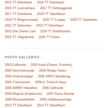
2015 TT Ebenhäusl
2016 TT Ebenhäusl
2016 TT Lucknerhaus
2017 TT Defereggental
2017 TT Ebenhäusl
2018 TT Obertilliach
2019 TT Bregenzerwald
2020 TT Lungau
2020 TT Swanetien
2022 TT Dolomiten
2022 TT Ebenhäusl
2023 Drei Zinnen Lauf
2024 TT Rudolfshütte
2025 TT Villgratental
2026 TT Fanes
PHOTO GALLERIES
2003 Göllrunde
2003 Kreta (Ostern, Psiloritis)
2004 Dachsteinrunde
2004 Rifugio Fanes
2005 Großvenediger
2005 SRFG Wandertag
2005 Traumtouren
2006 A. Proksch Haus
2006 AMREF Marathon
2006 Göllrunde
2006 Mojácar (Andalusien)
2007 Sierra Nevada
2008 Bleckwandhütte
2008 Zufallstourentage
2013 TT Ebenhäusl
2014 TT Obertilliach