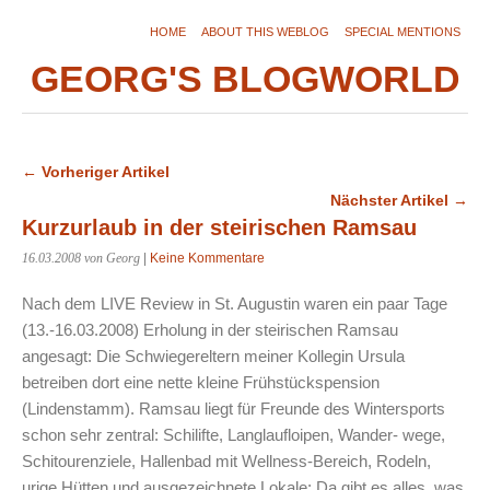
HOME
ABOUT THIS WEBLOG
SPECIAL MENTIONS
GEORG'S BLOGWORLD
← Vorheriger Artikel
Nächster Artikel →
Kurzurlaub in der steirischen Ramsau
16.03.2008
von Georg
|
Keine Kommentare
Nach dem LIVE Review in St. Augustin waren ein paar Tage
(13.-16.03.2008) Erholung in der steirischen Ramsau
angesagt: Die Schwiegereltern meiner Kollegin Ursula
betreiben dort eine nette kleine Frühstückspension
(Lindenstamm). Ramsau liegt für Freunde des Wintersports
schon sehr zentral: Schilifte, Langlaufloipen, Wander- wege,
Schitourenziele, Hallenbad mit Wellness-Bereich, Rodeln,
urige Hütten und ausgezeichnete Lokale: Da gibt es alles, was