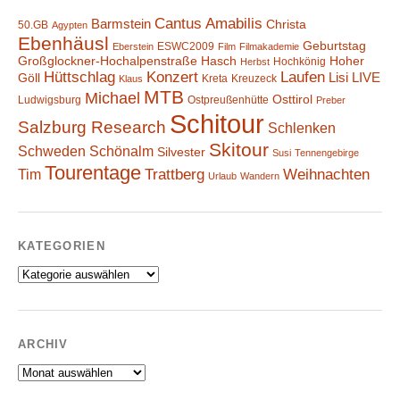
Cantus Amabilis
Barmstein
Christa
50.GB
Agypten
Ebenhäusl
Geburtstag
ESWC2009
Eberstein
Film
Filmakademie
Großglockner-Hochalpenstraße
Hasch
Hoher
Hochkönig
Herbst
Hüttschlag
Konzert
Laufen
Lisi
LIVE
Göll
Kreta
Kreuzeck
Klaus
MTB
Michael
Osttirol
Ludwigsburg
Ostpreußenhütte
Preber
Schitour
Salzburg Research
Schlenken
Skitour
Schweden
Schönalm
Silvester
Susi
Tennengebirge
Tourentage
Weihnachten
Trattberg
Tim
Urlaub
Wandern
KATEGORIEN
Kategorien
ARCHIV
Archiv