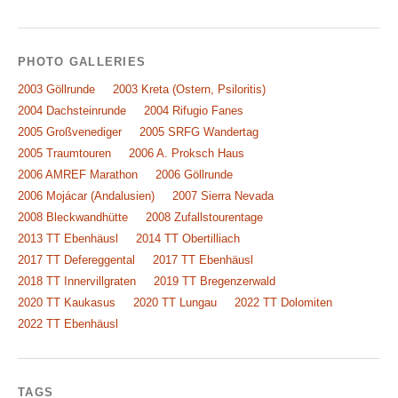
PHOTO GALLERIES
2003 Göllrunde
2003 Kreta (Ostern, Psiloritis)
2004 Dachsteinrunde
2004 Rifugio Fanes
2005 Großvenediger
2005 SRFG Wandertag
2005 Traumtouren
2006 A. Proksch Haus
2006 AMREF Marathon
2006 Göllrunde
2006 Mojácar (Andalusien)
2007 Sierra Nevada
2008 Bleckwandhütte
2008 Zufallstourentage
2013 TT Ebenhäusl
2014 TT Obertilliach
2017 TT Defereggental
2017 TT Ebenhäusl
2018 TT Innervillgraten
2019 TT Bregenzerwald
2020 TT Kaukasus
2020 TT Lungau
2022 TT Dolomiten
2022 TT Ebenhäusl
TAGS