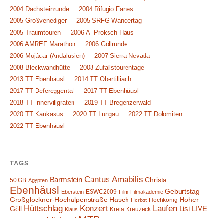
2004 Dachsteinrunde
2004 Rifugio Fanes
2005 Großvenediger
2005 SRFG Wandertag
2005 Traumtouren
2006 A. Proksch Haus
2006 AMREF Marathon
2006 Göllrunde
2006 Mojácar (Andalusien)
2007 Sierra Nevada
2008 Bleckwandhütte
2008 Zufallstourentage
2013 TT Ebenhäusl
2014 TT Obertilliach
2017 TT Defereggental
2017 TT Ebenhäusl
2018 TT Innervillgraten
2019 TT Bregenzerwald
2020 TT Kaukasus
2020 TT Lungau
2022 TT Dolomiten
2022 TT Ebenhäusl
TAGS
Cantus Amabilis
Barmstein
Christa
50.GB
Agypten
Ebenhäusl
Geburtstag
ESWC2009
Eberstein
Film
Filmakademie
Großglockner-Hochalpenstraße
Hasch
Hoher
Hochkönig
Herbst
Hüttschlag
Konzert
Laufen
Lisi
LIVE
Göll
Kreta
Kreuzeck
Klaus