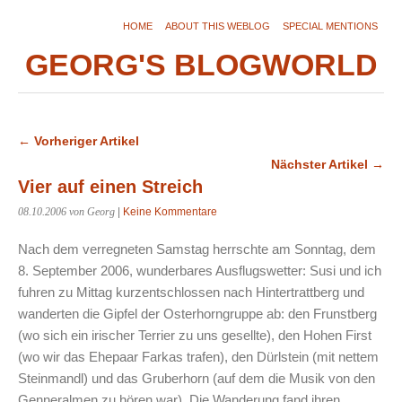
HOME
ABOUT THIS WEBLOG
SPECIAL MENTIONS
GEORG'S BLOGWORLD
← Vorheriger Artikel
Nächster Artikel →
Vier auf einen Streich
08.10.2006
von Georg
|
Keine Kommentare
Nach dem verregneten Samstag herrschte am Sonntag, dem
8. September 2006, wunderbares Ausflugswetter: Susi und ich
fuhren zu Mittag kurzentschlossen nach Hintertrattberg und
wanderten die Gipfel der Osterhorngruppe ab: den Frunstberg
(wo sich ein irischer Terrier zu uns gesellte), den Hohen First
(wo wir das Ehepaar Farkas trafen), den Dürlstein (mit nettem
Steinmandl) und das Gruberhorn (auf dem die Musik von den
Genneralmen zu hören war). Die Wanderung fand ihren