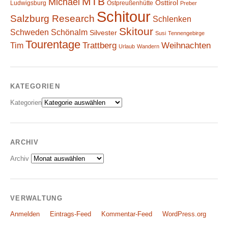
MTB
Michael
Osttirol
Ludwigsburg
Ostpreußenhütte
Preber
Schitour
Salzburg Research
Schlenken
Skitour
Schweden
Schönalm
Silvester
Susi
Tennengebirge
Tourentage
Weihnachten
Trattberg
Tim
Urlaub
Wandern
KATEGORIEN
Kategorien
ARCHIV
Archiv
VERWALTUNG
Anmelden
Eintrags-Feed
Kommentar-Feed
WordPress.org