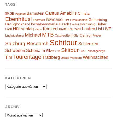
TAGS
Cantus Amabilis
Barmstein
Christa
50.GB
Agypten
Ebenhäusl
Geburtstag
ESWC2009
Eberstein
Film
Filmakademie
Großglockner-Hochalpenstraße
Hasch
Hoher
Hochkönig
Herbst
Hüttschlag
Konzert
Laufen
Lisi
LIVE
Göll
Kreta
Kreuzeck
Klaus
MTB
Michael
Osttirol
Ludwigsburg
Ostpreußenhütte
Preber
Schitour
Salzburg Research
Schlenken
Skitour
Schweden
Schönalm
Silvester
Susi
Tennengebirge
Tourentage
Weihnachten
Trattberg
Tim
Urlaub
Wandern
KATEGORIEN
Kategorien
ARCHIV
Archiv