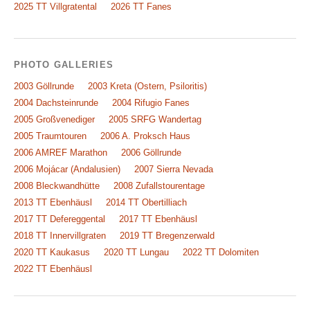
2025 TT Villgratental
2026 TT Fanes
PHOTO GALLERIES
2003 Göllrunde
2003 Kreta (Ostern, Psiloritis)
2004 Dachsteinrunde
2004 Rifugio Fanes
2005 Großvenediger
2005 SRFG Wandertag
2005 Traumtouren
2006 A. Proksch Haus
2006 AMREF Marathon
2006 Göllrunde
2006 Mojácar (Andalusien)
2007 Sierra Nevada
2008 Bleckwandhütte
2008 Zufallstourentage
2013 TT Ebenhäusl
2014 TT Obertilliach
2017 TT Defereggental
2017 TT Ebenhäusl
2018 TT Innervillgraten
2019 TT Bregenzerwald
2020 TT Kaukasus
2020 TT Lungau
2022 TT Dolomiten
2022 TT Ebenhäusl